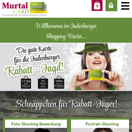
0
Willkommen im Judenburger
Shopping-Revier...
Schnäppchen für Rabatt-Jäger!
Foto-Shooting Bewerbung
Portrait-Shooting